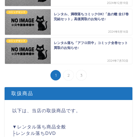
2024年12月19日
コミックセット
レンタル、満喫落ちコミックOK!「血の轍 全17巻
完結セット」高価買取のお知らせ♪
2024年8月16日
コミックセット
レンタル落ち「アフロ田中」コミック全巻セット
買取のお知らせ♪
2024年7月30日
1
2
3
取扱商品
以下は、当店の取扱商品です。
▼レンタル落ち商品全般
├レンタル落ちDVD