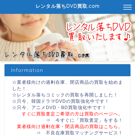
レンタル落ちDVD買取.com
Information
☆
業者様向けの過剰在庫、閉店商品の買取を始めま
した！
☆
レンタル落ちコミックの買取を再開しました！
☆
只今、韓国ドラマDVDの買取強化中です！
☆
只今、アニメDVD・BD買取強化中です！
すぐに買取査定ご希望の方は買取のページへ。
⇒
今すぐに「買取査定」をする！
業者様向け過剰在庫・閉店商品の買取はこちら。
⇒
不良在庫買取マッチングサービス！