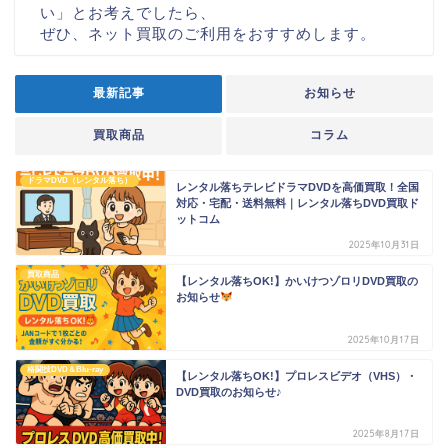
い」とお考えでしたら、
ぜひ、ネット買取のご利用をおすすめします。
最新記事
お知らせ
買取商品
コラム
ドラマDVD（レンタル落ち）
レンタル落ちテレビドラマDVDを高価買取！全国
対応・宅配・送料無料｜レンタル落ちDVD買取ド
ットコム
2025年10月31日
買取商品
【レンタル落ちOK!】かいけつゾロリDVD買取の
お知らせ
2025年10月17日
格闘技DVD＆Blu-ray
【レンタル落ちOK!】プロレスビデオ（VHS）・
DVD買取のお知らせ♪
2025年8月17日