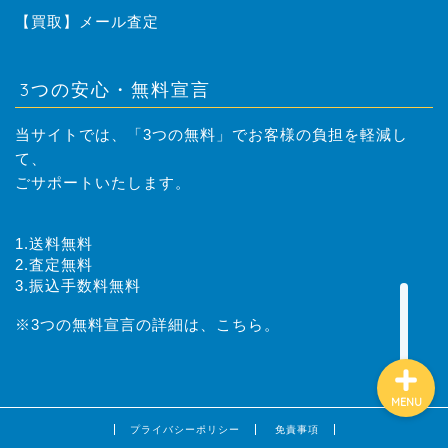
はじめての方へ
【買取】メール査定
取扱商品
3つの安心・無料宣言
レンタル落ちコミック 買
当サイトでは、「3つの無料」でお客様の負担を軽減し
取のご案内
て、
ごサポートいたします。
買取方法
1.送料無料
業者様向け過剰在庫、閉店
2.査定無料
商品の買取のご案内
3.振込手数料無料
※3つの無料宣言の詳細は、
こちら。
MENU
プライバシーポリシー
免責事項