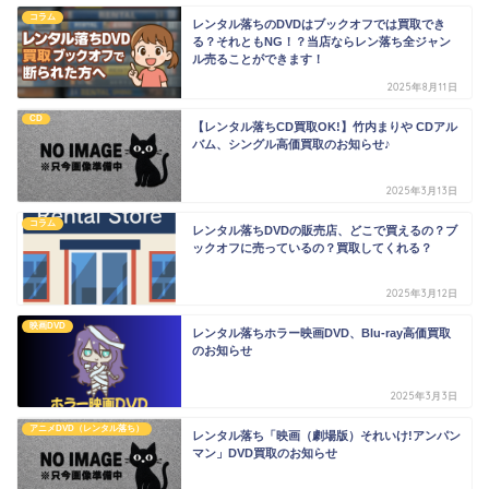
コラム
レンタル落ちのDVDはブックオフでは買取でき
る？それともNG！？当店ならレン落ち全ジャン
ル売ることができます！
2025年8月11日
CD
【レンタル落ちCD買取OK!】竹内まりや CDアル
バム、シングル高価買取のお知らせ♪
2025年3月13日
コラム
レンタル落ちDVDの販売店、どこで買えるの？ブ
ックオフに売っているの？買取してくれる？
2025年3月12日
映画DVD
レンタル落ちホラー映画DVD、Blu-ray高価買取
のお知らせ
2025年3月3日
アニメDVD（レンタル落ち）
レンタル落ち「映画（劇場版）それいけ!アンパン
マン」DVD買取のお知らせ