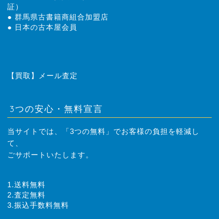
証）
● 群馬県古書籍商組合加盟店
● 日本の古本屋会員
トップページ
はじめての方へ
【買取】メール査定
取扱商品
3つの安心・無料宣言
レンタル落ちコミック 買
当サイトでは、「3つの無料」でお客様の負担を軽減し
取のご案内
て、
ごサポートいたします。
買取方法
1.送料無料
業者様向け過剰在庫、閉店
2.査定無料
商品の買取のご案内
3.振込手数料無料