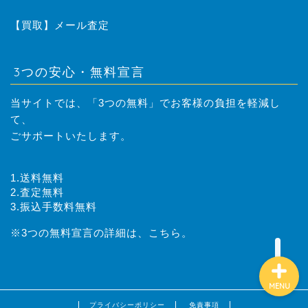
はじめての方へ
【買取】メール査定
取扱商品
3つの安心・無料宣言
レンタル落ちコミック 買
当サイトでは、「3つの無料」でお客様の負担を軽減し
取のご案内
て、
ごサポートいたします。
買取方法
1.送料無料
業者様向け過剰在庫、閉店
2.査定無料
商品の買取のご案内
3.振込手数料無料
※3つの無料宣言の詳細は、
こちら。
MENU
プライバシーポリシー
免責事項