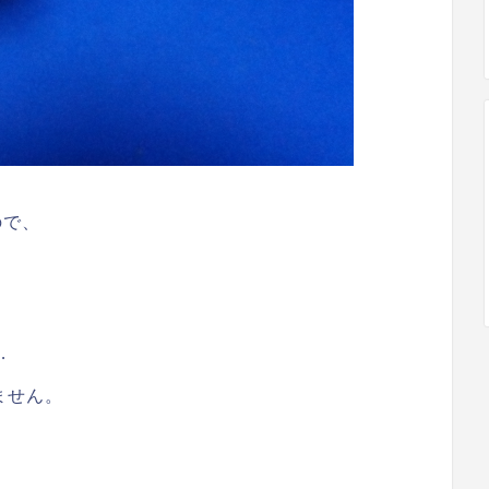
ので、
…
ません。