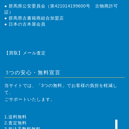
● 群馬県公安委員会（第421014199600号 古物商許可
証）
● 群馬県古書籍商組合加盟店
● 日本の古本屋会員
トップページ
はじめての方へ
【買取】メール査定
取扱商品
3つの安心・無料宣言
レンタル落ちコミック 買
当サイトでは、「3つの無料」でお客様の負担を軽減し
取のご案内
て、
ごサポートいたします。
買取方法
1.送料無料
業者様向け過剰在庫、閉店
2.査定無料
商品の買取のご案内
3.振込手数料無料