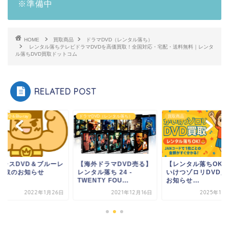
※準備中
HOME
買取商品
ドラマDVD（レンタル落ち）
レンタル落ちテレビドラマDVDを高価買取！全国対応・宅配・送料無料｜レンタ
ル落ちDVD買取ドットコム
RELATED POST
DVD＆Blu-ray
ドラマDVD（レンタル落ち）
買取商品
ロレスDVD＆ブルーレ
【海外ドラマDVD売る】
【レンタル落ちOK!
 買取のお知らせ
レンタル落ち 24 -
いけつゾロリDVD買
TWENTY FOU...
お知らせ...
2022年1月26日
2021年12月16日
2025年10