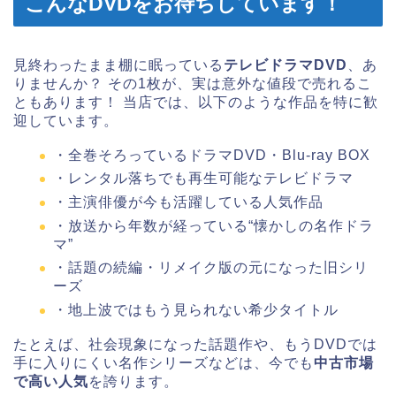
こんなDVDをお待ちしています！
見終わったまま棚に眠っている
テレビドラマDVD
、あ
りませんか？ その1枚が、実は意外な値段で売れるこ
ともあります！ 当店では、以下のような作品を特に歓
迎しています。
・全巻そろっているドラマDVD・Blu-ray BOX
・レンタル落ちでも再生可能なテレビドラマ
・主演俳優が今も活躍している人気作品
・放送から年数が経っている“懐かしの名作ドラ
マ”
・話題の続編・リメイク版の元になった旧シリ
ーズ
・地上波ではもう見られない希少タイトル
たとえば、社会現象になった話題作や、もうDVDでは
手に入りにくい名作シリーズなどは、今でも
中古市場
で高い人気
を誇ります。