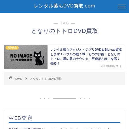
レンタル落ちDVD買取.com
― TAG ―
となりのトトロDVD買取
買取商品
レンタル落ちスタジオ・ジブリDVD＆Blu-ray買取
します！ハウルの動く城、もののけ姫、となりの
トトロ、風の谷のナウシカ、平成ぽんぽこを高く
売る！
2023年10月31日
HOME
となりのトトロDVD買取
WEB査定