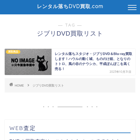
レンタル落ちDVD買取.com
― TAG ―
ジブリDVD買取リスト
買取商品
レンタル落ちスタジオ・ジブリDVD＆Blu-ray買取
します！ハウルの動く城、もののけ姫、となりの
トトロ、風の谷のナウシカ、平成ぽんぽこを高く
売る！
2023年10月31日
HOME
ジブリDVD買取リスト
WEB査定